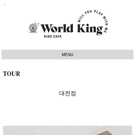
MENU
INTRO
TOUR
IDEA
SIGNATURE
대전점
MAP
TOUR
NOTICE
Q&A