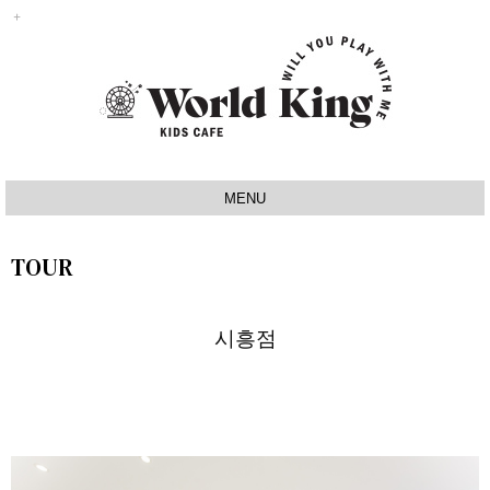
MENU
INTRO
TOUR
IDEA
SIGNATURE
시흥점
MAP
TOUR
NOTICE
Q&A