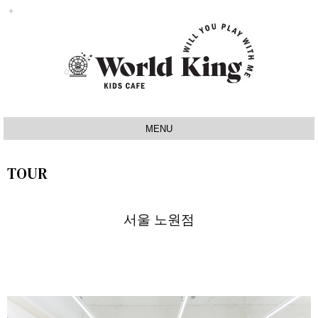
MENU
INTRO
TOUR
IDEA
SIGNATURE
서울 노원점
MAP
TOUR
NOTICE
Q&A